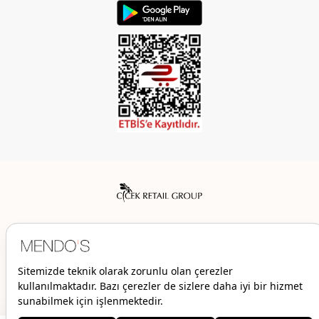
Mendo’s bir Çiçek İç Giyim Tic. ve San. A.Ş. markasıdır.
© 2026 Mendo’s | Her hakkı saklıdır.