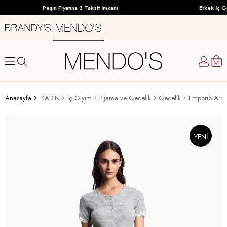
Peşin Fiyatına 3 Taksit İmkanı
Erkek İç Gi
Anasayfa
KADIN
İç Giyim
Pijama ve Gecelik
Gecelik
Emporio Arma
YENI
ÜRÜN