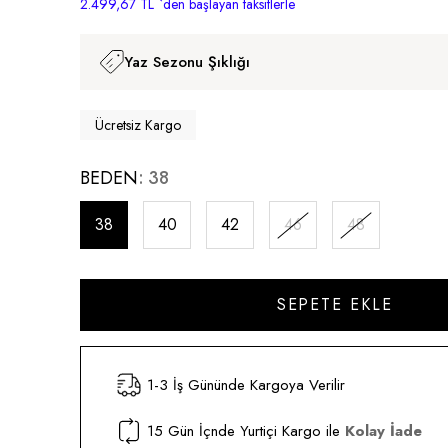
2.499,67 TL
`den başlayan taksitlerle
Yaz Sezonu Şıklığı
Ücretsiz Kargo
BEDEN
38
38
40
42
46
48
1-3 İş Gününde Kargoya Verilir
15 Gün İçnde Yurtiçi Kargo ile
Kolay İade