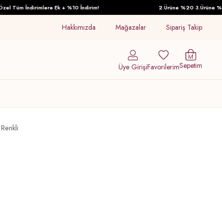
 Tüm İndirimlere Ek + %10 İndirim!
2.Ürüne %20 3.Ürüne %30 İn
Hakkımızda
Mağazalar
Sipariş Takip
Sepetim
Üye Girişi
Favorilerim
Renkli