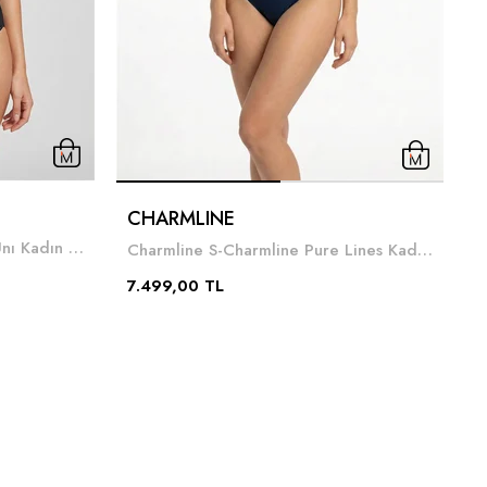
CHARMLINE
Charmline Z-Charmline Nos Unı Kadın Mayo Siyah
Charmline S-Charmline Pure Lines Kadın Mayo Lacivert
1
7.499,00 TL