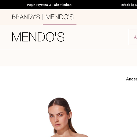
Peşin Fiyatına 3 Taksit İmkanı
Erkek İç Giyi
Anas