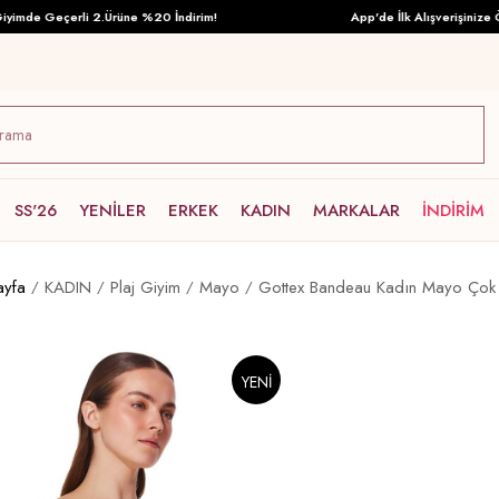
mde Geçerli 2.Ürüne %20 İndirim!
App'de İlk Alışverişinize Özel
SS'26
YENİLER
ERKEK
KADIN
MARKALAR
İNDİRİM
ayfa
KADIN
Plaj Giyim
Mayo
Gottex Bandeau Kadın Mayo Çok 
YENI
ÜRÜN