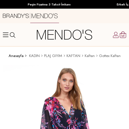
Peşin Fiyatına 3 Taksit İmkanı
Erkek İç 
Anasayfa
KADIN
PLAJ GIYIM
KAFTAN
Kaftan
Gottex Kaftan