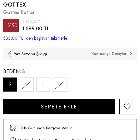
GOTTEX
Gottex Kaftan
3.198,00 TL
%
50
1.599,00 TL
533,00 TL
İndirim
`den başlayan taksitlerle
Kampanya Detayları
Yaz Sezonu Şıklığı
BEDEN
S
S
M
L
XL
1-3 İş Gününde Kargoya Verilir