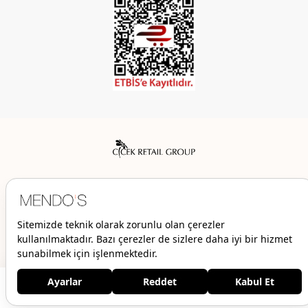
Mendo’s bir Çiçek İç Giyim Tic. ve San. A.Ş. markasıdır.
© 2026 Mendo’s | Her hakkı saklıdır.
3.198,00 TL
1.599,00 TL