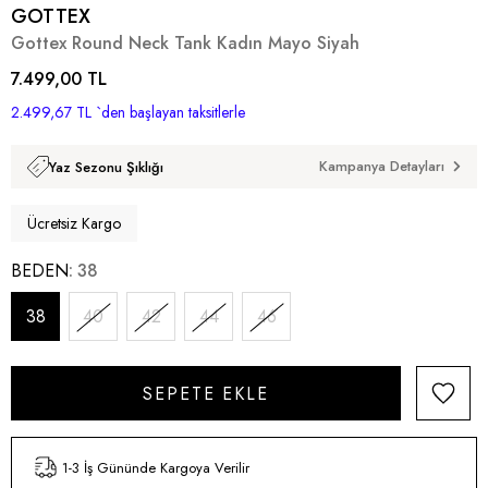
GOTTEX
Gottex Round Neck Tank Kadın Mayo Siyah
7.499,00 TL
2.499,67 TL
`den başlayan taksitlerle
Kampanya Detayları
Yaz Sezonu Şıklığı
Ücretsiz Kargo
BEDEN
38
38
40
42
44
46
1-3 İş Gününde Kargoya Verilir