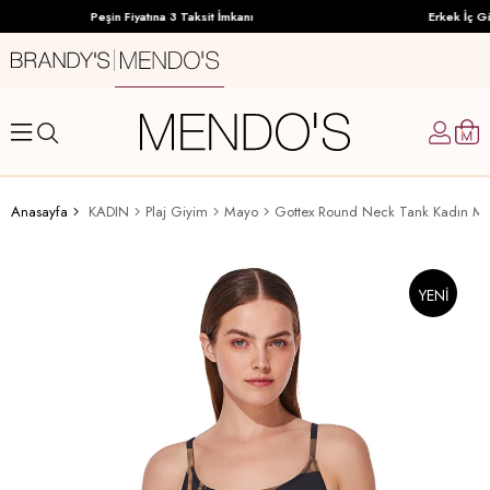
Peşin Fiyatına 3 Taksit İmkanı
Erkek İç Gi
Anasayfa
KADIN
Plaj Giyim
Mayo
Gottex Round Neck Tank Kadın Ma
YENI
ÜRÜN