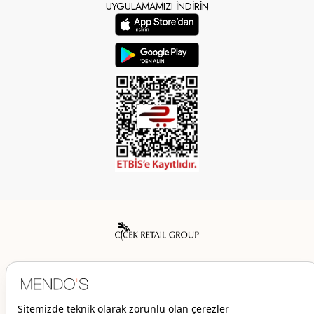
UYGULAMAMIZI İNDİRİN
Mendo’s bir Çiçek İç Giyim Tic. ve San. A.Ş. markasıdır.