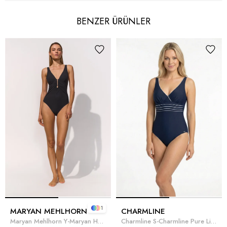
BENZER ÜRÜNLER
1
MARYAN MEHLHORN
CHARMLINE
Maryan Mehlhorn Y-Maryan Honesty Kadın Mayo Siyah
Charmline S-Charmline Pure Lines Kadın Mayo Lacivert