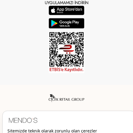
UYGULAMAMIZI İNDİRİN
Mendo’s bir Çiçek İç Giyim Tic. ve San. A.Ş. markasıdır.