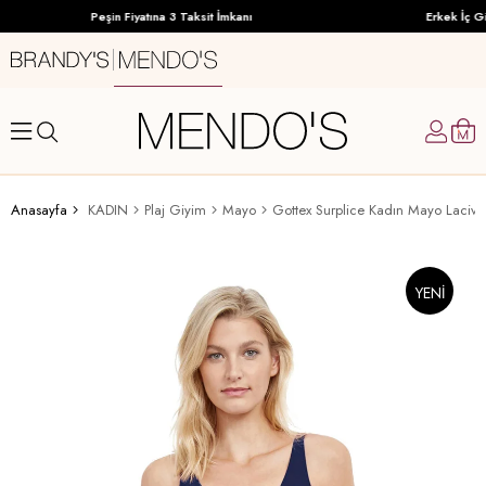
Peşin Fiyatına 3 Taksit İmkanı
Erkek İç Gi
Anasayfa
KADIN
Plaj Giyim
Mayo
Gottex Surplice Kadın Mayo Lacive
YENI
ÜRÜN