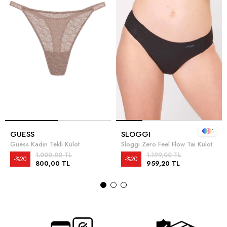
1
GUESS
SLOGGI
Guess Kadın Tekli Külot
Sloggi Zero Feel Flow Tai Külot
1.000,00 TL
1.199,00 TL
%20
%20
800,00 TL
959,20 TL