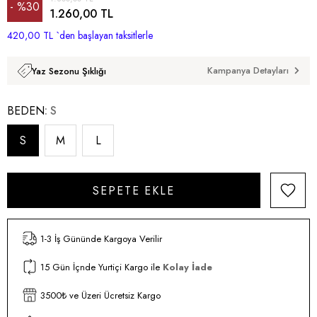
%
30
1.260,00 TL
420,00 TL
İndirim
`den başlayan taksitlerle
Kampanya Detayları
Yaz Sezonu Şıklığı
BEDEN
S
S
M
L
1-3 İş Gününde Kargoya Verilir
15 Gün İçnde Yurtiçi Kargo ile
Kolay İade
3500₺ ve Üzeri Ücretsiz Kargo