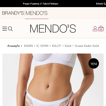
Peşin Fiyatına 3 Taksit İmkanı
Erkek İç 
Anasayfa
KADIN
IC GIYIM
KULOT
Külot
Guess Kadın Külot
YENI
ÜRÜN