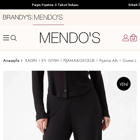
Peşin Fiyatına 3 Taksit İmkanı
Erkek İ
Anasayfa
KADIN
EV GIYIM
PİJAMA&GECELİK
Pijama Altı
Guess Lia 
YENI
ÜRÜN