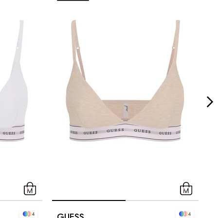
4
4
GUESS