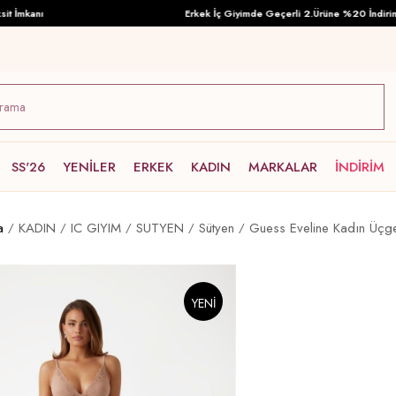
mkanı
Erkek İç Giyimde Geçerli 2.Ürüne %20 İndirim!
SS'26
YENİLER
ERKEK
KADIN
MARKALAR
İNDİRİM
a
KADIN
IC GIYIM
SUTYEN
Sütyen
Guess Eveline Kadın Üçge
YENI
ÜRÜN