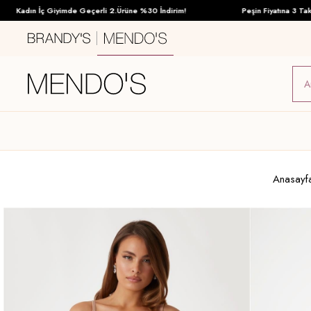
Kadın İç Giyimde Geçerli 2.Ürüne %30 İndirim!
Peşin Fiyatına 3 Taksit İ
Anasayf