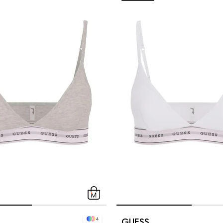
4
GUESS