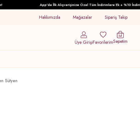
App'de İlk Alışverişinize Özel Tüm İndirimlere Ek + %10 İndirim!
Hakkımızda
Mağazalar
Sipariş Takip
Sepetim
Üye Girişi
Favorilerim
n Sütyen