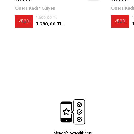
Guess Kadın Sütyen
Guess Kadı
1.600,00 TL
1
%20
%20
1.280,00 TL
Mendo's Ayrıcalıklarını