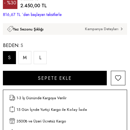
%
30
2.450,00 TL
816,67 TL
İndirim
`den başlayan taksitlerle
Kampanya Detayları
Yaz Sezonu Şıklığı
BEDEN
S
S
M
L
1-3 İş Gününde Kargoya Verilir
15 Gün İçnde Yurtiçi Kargo ile
Kolay İade
3500₺ ve Üzeri Ücretsiz Kargo