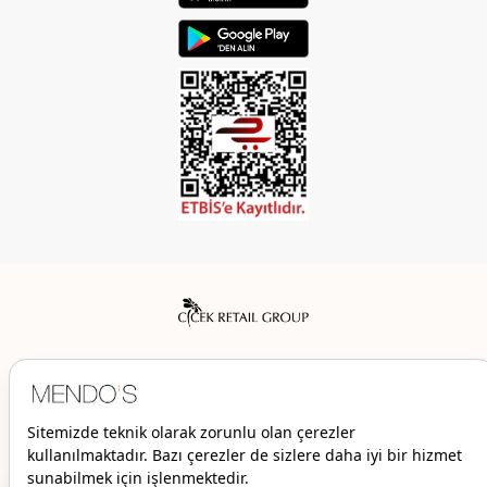
Mendo’s bir Çiçek İç Giyim Tic. ve San. A.Ş. markasıdır.
© 2026 Mendo’s | Her hakkı saklıdır.