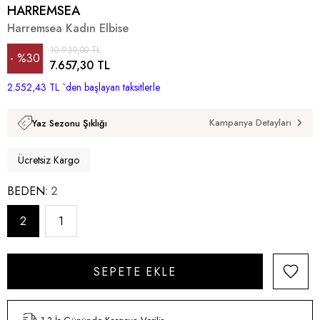
HARREMSEA
Harremsea Kadın Elbise
10.939,00 TL
%
30
7.657,30 TL
2.552,43 TL
İndirim
`den başlayan taksitlerle
Kampanya Detayları
Yaz Sezonu Şıklığı
Ücretsiz Kargo
BEDEN
2
2
1