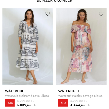
BENZER ÜRÜNLER
WATERCULT
WATERCULT
Watercult Makramé Love Elbise
Watercult Paisley Savage Elbise
5.929,00 TL
5.229,00 TL
%15
%15
5.039,65 TL
4.444,65 TL