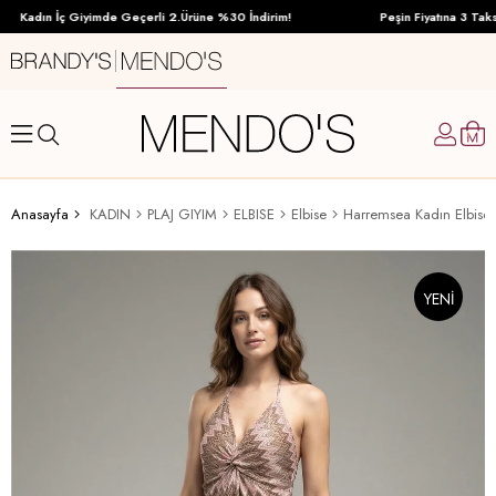
Kadın İç Giyimde Geçerli 2.Ürüne %30 İndirim!
Peşin Fiyatına 3 Taksit
Anasayfa
KADIN
PLAJ GIYIM
ELBISE
Elbise
Harremsea Kadın Elbise
YENI
ÜRÜN