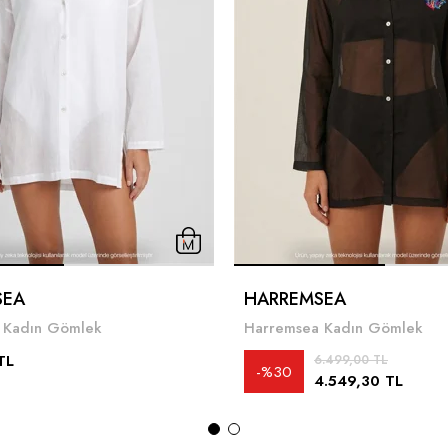
SEA
HARREMSEA
 Kadın Gömlek
Harremsea Kadın Gömlek
TL
6.499,00 TL
%30
4.549,30 TL