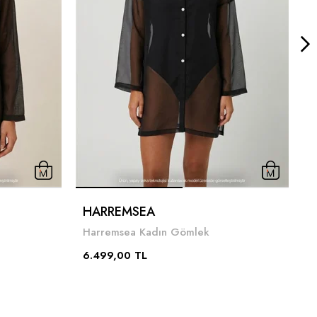
HARREMSEA
H
Harremsea Kadın Gömlek
6
6.499,00 TL