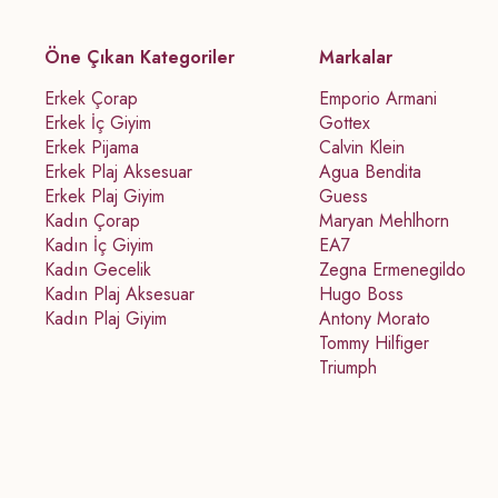
Öne Çıkan Kategoriler
Markalar
Erkek Çorap
Emporio Armani
Erkek İç Giyim
Gottex
Erkek Pijama
Calvin Klein
Erkek Plaj Aksesuar
Agua Bendita
Erkek Plaj Giyim
Guess
Kadın Çorap
Maryan Mehlhorn
Kadın İç Giyim
EA7
Kadın Gecelik
Zegna Ermenegildo
Kadın Plaj Aksesuar
Hugo Boss
Kadın Plaj Giyim
Antony Morato
Tommy Hilfiger
Triumph