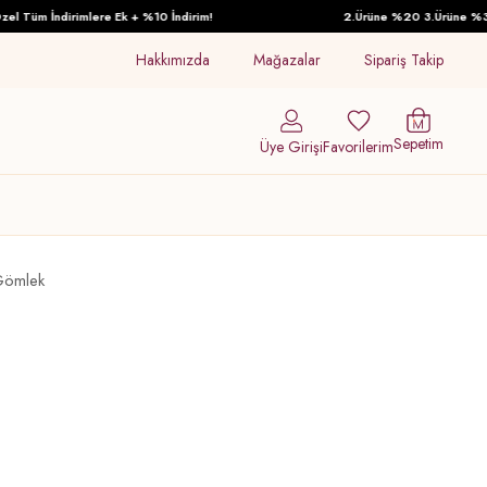
üm İndirimlere Ek + %10 İndirim!
2.Ürüne %20 3.Ürüne %30 İnd
Hakkımızda
Mağazalar
Sipariş Takip
Sepetim
Üye Girişi
Favorilerim
Gömlek