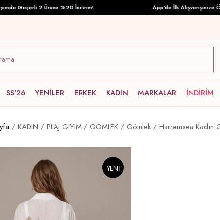
e Geçerli 2.Ürüne %20 İndirim!
App'de İlk Alışverişinize Özel T
SS'26
YENİLER
ERKEK
KADIN
MARKALAR
İNDİRİM
yfa
KADIN
PLAJ GIYIM
GOMLEK
Gömlek
Harremsea Kadın 
YENI
ÜRÜN