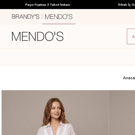
Peşin Fiyatına 3 Taksit İmkanı
Erkek İç Giyimd
Anasa