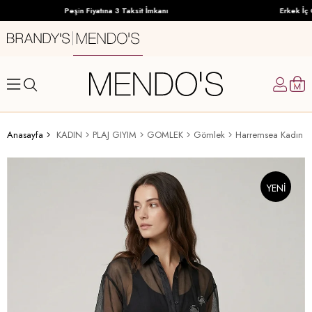
Peşin Fiyatına 3 Taksit İmkanı
Erkek İç 
Anasayfa
KADIN
PLAJ GIYIM
GOMLEK
Gömlek
Harremsea Kadın 
YENI
ÜRÜN