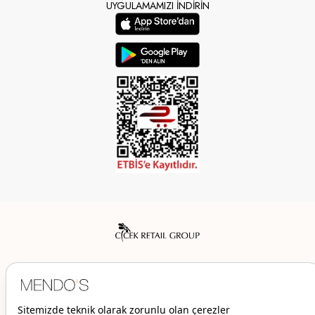
UYGULAMAMIZI İNDİRİN
Mendo’s bir Çiçek İç Giyim Tic. ve San. A.Ş. markasıdır.