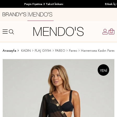
Peşin Fiyatına 3 Taksit İmkanı
Erkek İç G
Anasayfa
KADIN
PLAJ GIYIM
PAREO
Pareo
Harremsea Kadın Pareo
YENI
ÜRÜN