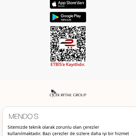
Mendo’s bir Çiçek İç Giyim Tic. ve San. A.Ş. markasıdır.
© 2026 Mendo’s | Her hakkı saklıdır.