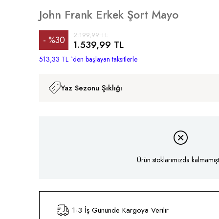
John Frank Erkek Şort Mayo
2.199,99 TL
%
30
1.539,99 TL
İndirim
513,33 TL
`den başlayan taksitlerle
Yaz Sezonu Şıklığı
Ürün stoklarımızda kalmamıştı
1-3 İş Gününde Kargoya Verilir