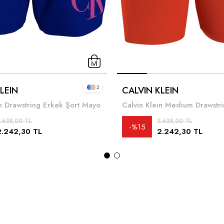
2
LEIN
CALVIN KLEIN
in Drawstring Erkek Şort Mayo
.638,00 TL
2.638,00 TL
%15
2.242,30 TL
2.242,30 TL