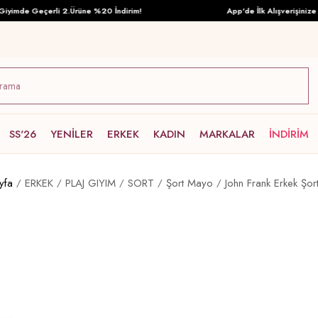
imde Geçerli 2.Ürüne %20 İndirim!
App'de İlk Alışverişinize Öze
SS'26
YENİLER
ERKEK
KADIN
MARKALAR
İNDİRİM
yfa
ERKEK
PLAJ GIYIM
SORT
Şort Mayo
John Frank Erkek Şo