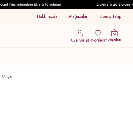
l Tüm İndirimlere Ek + %10 İndirim!
2.Ürüne %20 3.Ürüne %30 
Hakkımızda
Mağazalar
Sipariş Takip
Sepetim
Üye Girişi
Favorilerim
rt Mayo