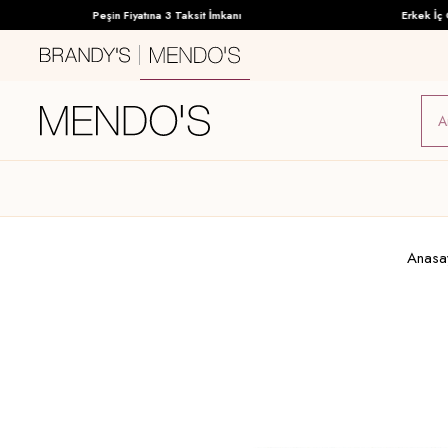
Peşin Fiyatına 3 Taksit İmkanı
Erkek İç Giy
Anasa