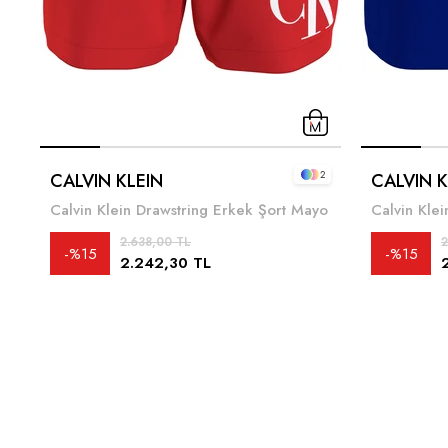
2
CALVIN KLEIN
CALVIN K
Calvin Klein Drawstring Erkek Şort Mayo
Calvin Kle
2.638,00 TL
2
%15
%15
2.242,30 TL