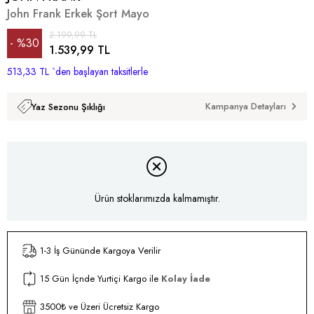
John Frank Erkek Şort Mayo
2.199,99 TL
%
30
1.539,99 TL
513,33 TL
İndirim
`den başlayan taksitlerle
Kampanya Detayları
Yaz Sezonu Şıklığı
Ürün stoklarımızda kalmamıştır.
1-3 İş Gününde Kargoya Verilir
15 Gün İçnde Yurtiçi Kargo ile
Kolay İade
3500₺ ve Üzeri Ücretsiz Kargo