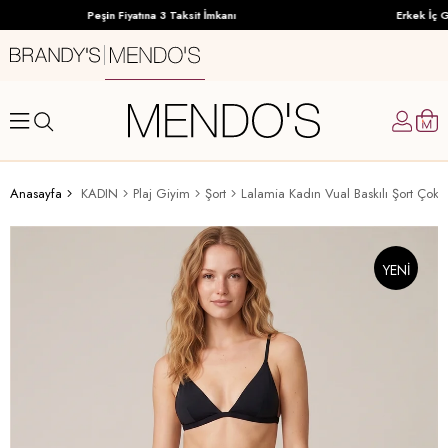
Peşin Fiyatına 3 Taksit İmkanı
Erkek İç Gi
Anasayfa
KADIN
Plaj Giyim
Şort
Lalamia Kadın Vual Baskılı Şort Çok 
YENI
ÜRÜN