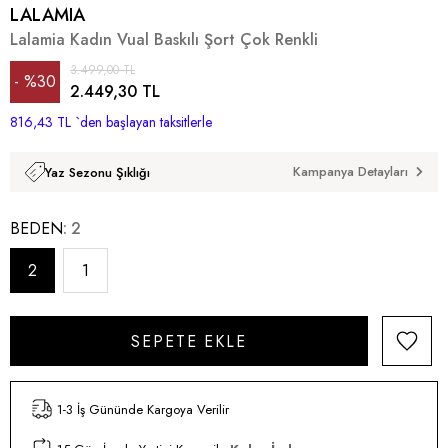
LALAMIA
Lalamia Kadın Vual Baskılı Şort Çok Renkli
3.499,00 TL
%
30
2.449,30 TL
816,43 TL
İndirim
`den başlayan taksitlerle
Kampanya Detayları
Yaz Sezonu Şıklığı
BEDEN
2
2
1
1-3 İş Gününde Kargoya Verilir