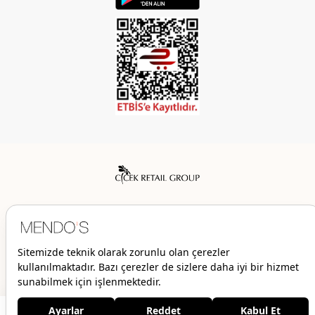
Mendo’s bir Çiçek İç Giyim Tic. ve San. A.Ş. markasıdır.
© 2026 Mendo’s | Her hakkı saklıdır.
3.499,00 TL