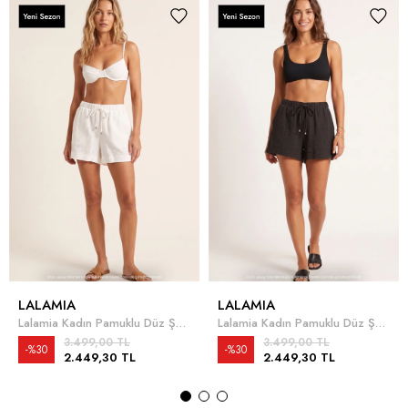
LALAMIA
LALAMIA
Lalamia Kadın Pamuklu Düz Şort Ekru
Lalamia Kadın Pamuklu Düz Şort Siyah
3.499,00 TL
3.499,00 TL
%30
%30
2.449,30 TL
2.449,30 TL