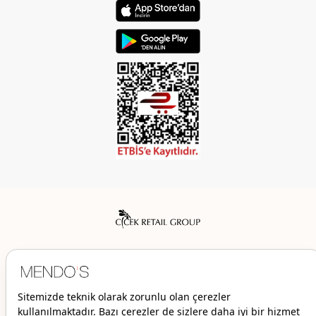
Mendo’s bir Çiçek İç Giyim Tic. ve San. A.Ş. markasıdır.
© 2026 Mendo’s | Her hakkı saklıdır.