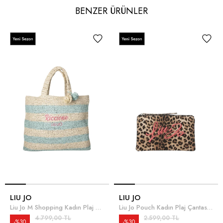
BENZER ÜRÜNLER
LIU JO
LIU JO
Liu Jo M Shopping Kadın Plaj Çantası Çok Renkli
Liu Jo Pouch Kadın Plaj Çantası Çok Renkli
4.799,00 TL
2.599,00 TL
%30
%30