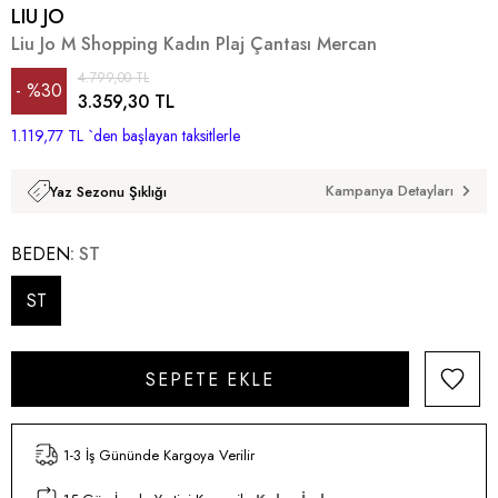
LIU JO
Liu Jo M Shopping Kadın Plaj Çantası Mercan
4.799,00 TL
%
30
3.359,30 TL
1.119,77 TL
İndirim
`den başlayan taksitlerle
Kampanya Detayları
Yaz Sezonu Şıklığı
BEDEN
ST
ST
1-3 İş Gününde Kargoya Verilir