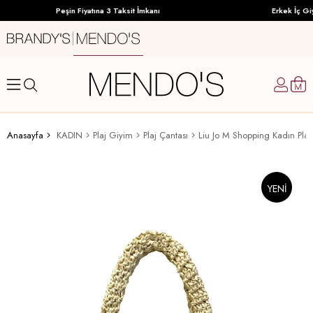
Peşin Fiyatına 3 Taksit İmkanı
Erkek İç Giy
Anasayfa
KADIN
Plaj Giyim
Plaj Çantası
Liu Jo M Shopping Kadın Pla
YENI
ÜRÜN