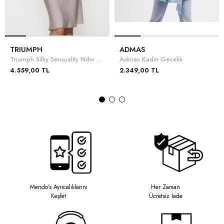
TRIUMPH
ADMAS
Triumph Silky Sensuality Ndw X 01 Gecelik
Admas Kadın Gecelik
4.559,00 TL
2.349,00 TL
Mendo's Ayrıcalıklarını
Her Zaman
Keşfet
Ücretsiz İade