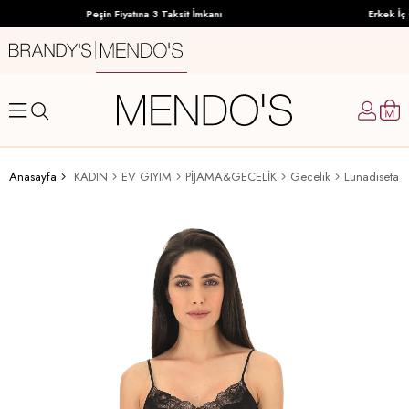
Peşin Fiyatına 3 Taksit İmkanı
Erkek İç 
Anasayfa
KADIN
EV GIYIM
PİJAMA&GECELİK
Gecelik
Lunadiseta 