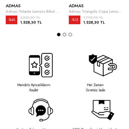
ADMAS
ADMAS
Admas Volante Lemons Bikini Takımı
Admas Triangulo Copa Lemons Bikini Takımı
2.529,00 TL
1.798,00 TL
%40
%15
1.528,30 TL
1.528,30 TL
Mendo's Ayrıcalıklarını
Her Zaman
Keşfet
Ücretsiz İade