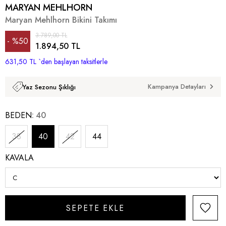
MARYAN MEHLHORN
Maryan Mehlhorn Bikini Takımı
3.789,00 TL
%
50
1.894,50 TL
631,50 TL
İndirim
`den başlayan taksitlerle
Kampanya Detayları
Yaz Sezonu Şıklığı
BEDEN
40
38
40
42
44
KAVALA