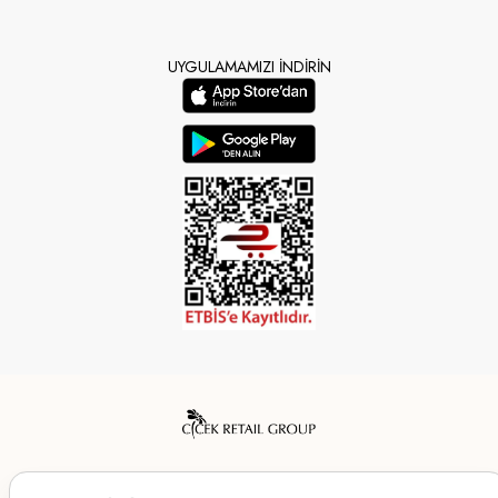
UYGULAMAMIZI İNDİRİN
Mendo’s bir Çiçek İç Giyim Tic. ve San. A.Ş. markasıdır.