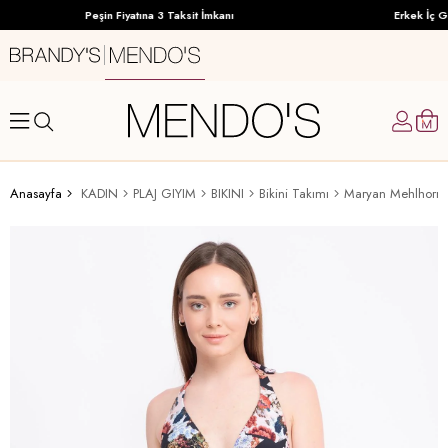
Peşin Fiyatına 3 Taksit İmkanı
Erkek İç Gi
Anasayfa
KADIN
PLAJ GIYIM
BIKINI
Bikini Takımı
Maryan Mehlhorn B