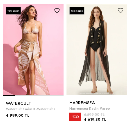
HARREMSEA
WATERCULT
Harremsea Kadın Pareo
Watercult Kadın K-Watercult Coastal Bohemia Pareo
6.599,00 TL
4.999,00 TL
%30
4.619,30 TL