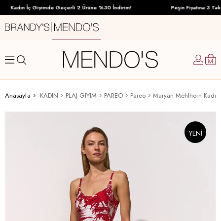
Kadın İç Giyimde Geçerli 2.Ürüne %30 İndirim!
Peşin Fiyatına 3 Taksi
Anasayfa
KADIN
PLAJ GIYIM
PAREO
Pareo
Maryan Mehlhorn Kadın 
YENI
ÜRÜN