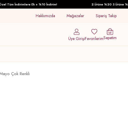
 Tüm İndirimlere Ek + %10 İndirim!
2.Ürüne %20 3.Ürüne %30 İn
Hakkımızda
Mağazalar
Sipariş Takip
Sepetim
Üye Girişi
Favorilerim
Mayo Çok Renkli