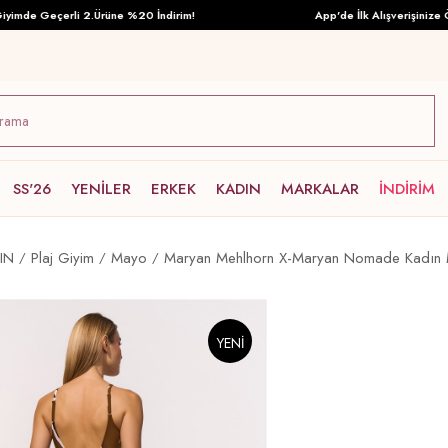
mde Geçerli 2.Ürüne %20 İndirim!
App'de İlk Alışverişinize Özel
SS'26
YENİLER
ERKEK
KADIN
MARKALAR
İNDİRİM
IN
Plaj Giyim
Mayo
Maryan Mehlhorn X-Maryan Nomade Kadın 
YENI
ÜRÜN