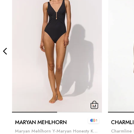
1
MARYAN MEHLHORN
CHARMLI
Maryan Mehlhorn Y-Maryan Honesty Kadın Mayo Siyah