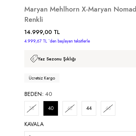
Maryan Mehlhorn X-Maryan Nomad
Renkli
14.999,00 TL
4.999,67 TL
`den başlayan taksitlerle
Yaz Sezonu Şıklığı
Ücretsiz Kargo
BEDEN
40
38
40
42
44
46
KAVALA