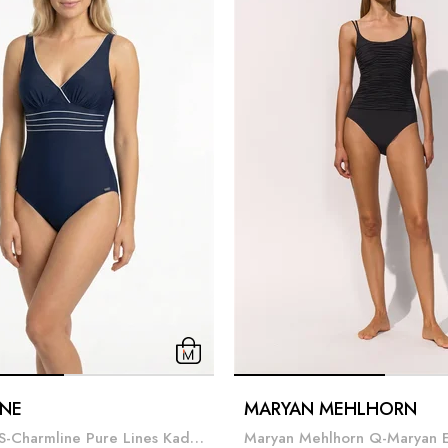
NE
MARYAN MEHLHORN
Charmline S-Charmline Pure Lines Kadın Mayo Lacivert