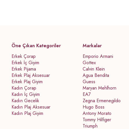
Öne Çıkan Kategoriler
Markalar
Erkek Çorap
Emporio Armani
Erkek İç Giyim
Gottex
Erkek Pijama
Calvin Klein
Erkek Plaj Aksesuar
Agua Bendita
Erkek Plaj Giyim
Guess
Kadın Çorap
Maryan Mehlhorn
Kadın İç Giyim
EA7
Kadın Gecelik
Zegna Ermenegildo
Kadın Plaj Aksesuar
Hugo Boss
Kadın Plaj Giyim
Antony Morato
Tommy Hilfiger
Triumph