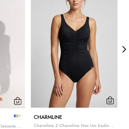
CHARMLINE
1
Charmline Z-Charmline Nos Unı Kadın Mayo Siyah
Maryan Mehlhorn Q-Maryan Elements Kadın Mayo Siyah