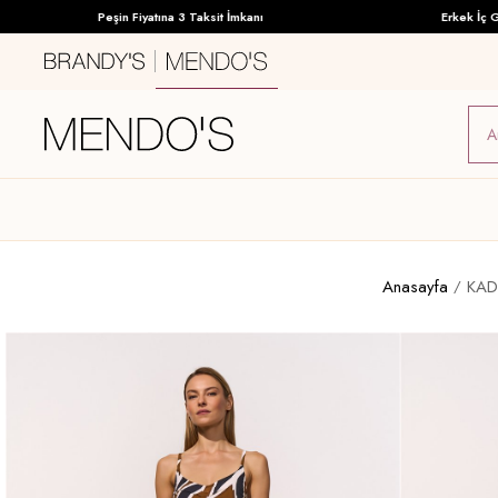
Peşin Fiyatına 3 Taksit İmkanı
Erkek İç Giyi
Anasayfa
KAD