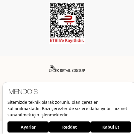
Mendo’s bir Çiçek İç Giyim Tic. ve San. A.Ş. markasıdır.
© 2026 Mendo’s | Her hakkı saklıdır.
1.129,00 TL