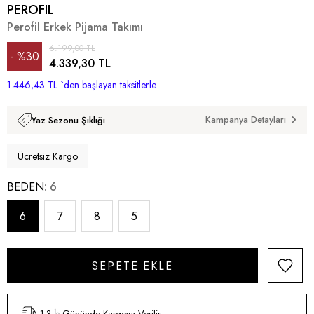
PEROFIL
Perofil Erkek Pijama Takımı
6.199,00 TL
%
30
4.339,30 TL
1.446,43 TL
İndirim
`den başlayan taksitlerle
Kampanya Detayları
Yaz Sezonu Şıklığı
Ücretsiz Kargo
BEDEN
6
6
7
8
5
1-3 İş Gününde Kargoya Verilir