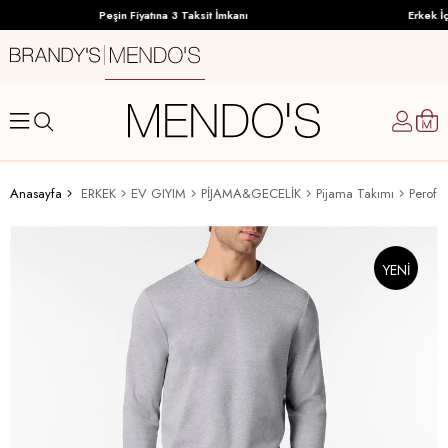
Peşin Fiyatına 3 Taksit İmkanı
Erkek İç
Anasayfa
ERKEK
EV GIYIM
PİJAMA&GECELİK
Pijama Takımı
Perofil
YENI
ÜRÜN