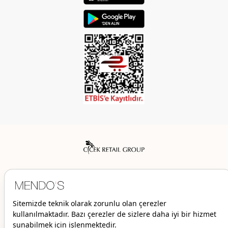
Mendo’s bir Çiçek İç Giyim Tic. ve San. A.Ş. markasıdır.
© 2026 Mendo’s | Her hakkı saklıdır.