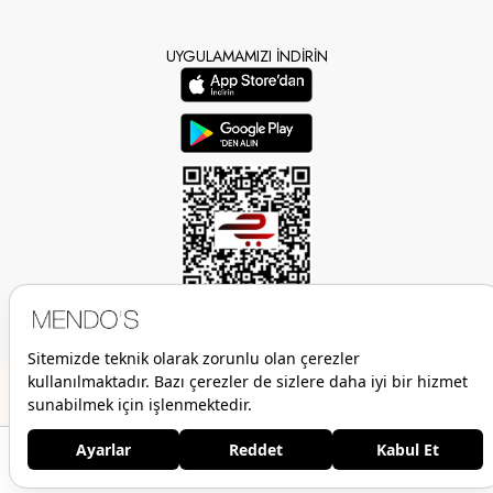
UYGULAMAMIZI İNDİRİN
Anasayfa
Favorilerim
Sepetim
Üye Girişi
Mendo’s bir Çiçek İç Giyim Tic. ve San. A.Ş. markasıdır.