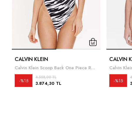
CALVIN KLEIN
CALVIN K
Calvin Klein Scoop Back One Piece Rp Print Kadın Mayo
4.558,00 TL
4
%15
%15
3.874,30 TL