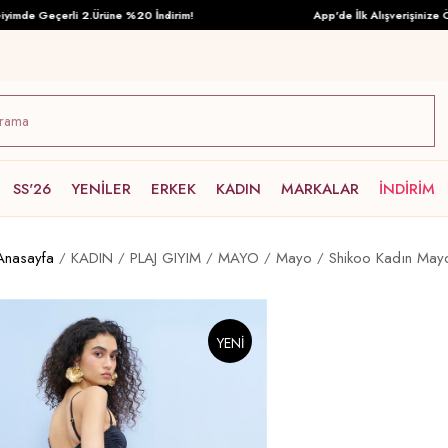
de Geçerli 2.Ürüne %20 İndirim!
App'de İlk Alışverişinize Özel 
SS'26
YENİLER
ERKEK
KADIN
MARKALAR
İNDİRİM
Anasayfa
KADIN
PLAJ GIYIM
MAYO
Mayo
Shikoo Kadın May
YENI
ÜRÜN