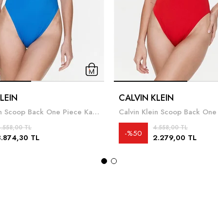
LEIN
CALVIN KLEIN
Calvin Klein Scoop Back One Piece Kadın Mayo
.558,00 TL
4.558,00 TL
%50
3.874,30 TL
2.279,00 TL