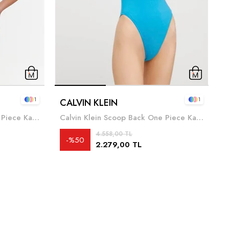
1
1
CALVIN KLEIN
A
Calvin Klein Scoop Back One Piece Kadın Mayo
Calvin Klein Scoop Back One Piece Kadın Mayo
4
4.558,00 TL
%50
2.279,00 TL