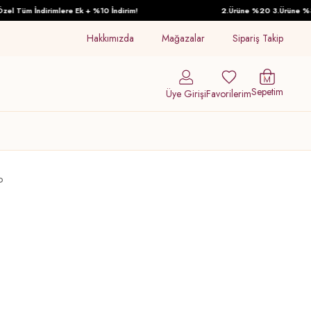
Tüm İndirimlere Ek + %10 İndirim!
2.Ürüne %20 3.Ürüne %30 İn
Hakkımızda
Mağazalar
Sipariş Takip
Sepetim
Üye Girişi
Favorilerim
o