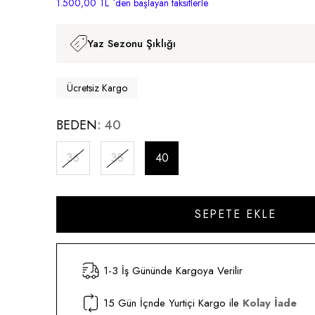
1.500,00 TL
`den başlayan taksitlerle
Yaz Sezonu Şıklığı
Ücretsiz Kargo
BEDEN
40
36
38
40
1-3 İş Gününde Kargoya Verilir
15 Gün İçnde Yurtiçi Kargo ile
Kolay İade