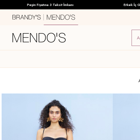
Peşin Fiyatına 3 Taksit İmkanı
Erkek İç Giyim