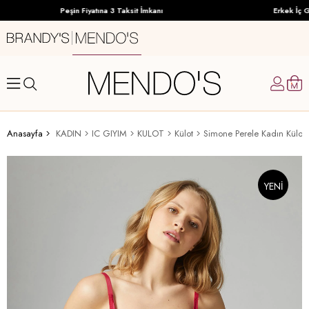
Peşin Fiyatına 3 Taksit İmkanı
Erkek İç Gi
Anasayfa
KADIN
IC GIYIM
KULOT
Külot
Simone Perele Kadın Külot
YENI
ÜRÜN