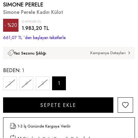
SIMONE PERELE
Simone Perele Kadın Külot
2.479,00 TL
%
20
1.983,20 TL
661,07 TL
İndirim
`den başlayan taksitlerle
Kampanya Detayları
Yaz Sezonu Şıklığı
BEDEN
1
2
4
3
1
1-3 İş Gününde Kargoya Verilir