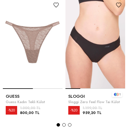
1
GUESS
SLOGGI
Guess Kadın Tekli Külot
Sloggi Zero Feel Flow Tai Külot
1.000,00 TL
1.199,00 TL
%20
%20
800,00 TL
959,20 TL