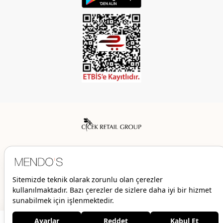
Mendo’s bir Çiçek İç Giyim Tic. ve San. A.Ş. markasıdır.
© 2026 Mendo’s | Her hakkı saklıdır.
2.479,00 TL