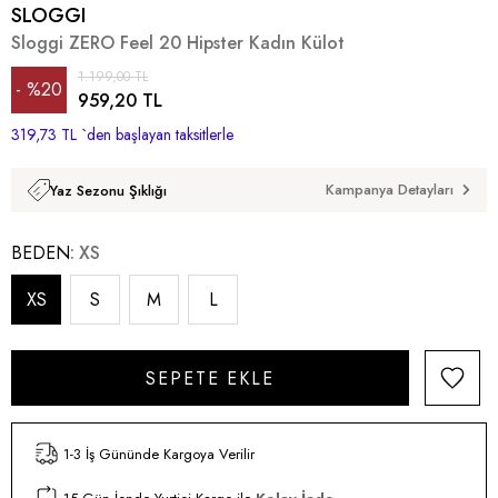
SLOGGI
Sloggi ZERO Feel 20 Hipster Kadın Külot
1.199,00 TL
%
20
959,20 TL
319,73 TL
İndirim
`den başlayan taksitlerle
Kampanya Detayları
Yaz Sezonu Şıklığı
BEDEN
XS
XS
S
M
L
1-3 İş Gününde Kargoya Verilir