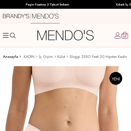
Peşin Fiyatına 3 Taksit İmkanı
Erkek İç Gi
Anasayfa
KADIN
İç Giyim
Külot
Sloggi ZERO Feel 20 Hipster Kadın K
YENI
ÜRÜN