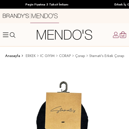
Peşin Fiyatına 3 Taksit İmkanı
Erkek İç G
Anasayfa
ERKEK
IC GIYIM
CORAP
Çorap
Stamati's Erkek Çorap