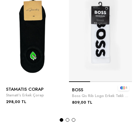
1
STAMATIS CORAP
BOSS
Stamati's Erkek Çorap
Boss Qs Rib Logo Erkek Tekli Çorap
298,00 TL
809,00 TL