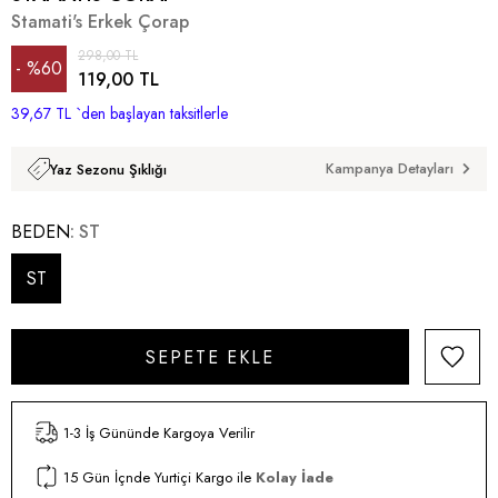
Stamati's Erkek Çorap
298,00 TL
%
60
119,00 TL
39,67 TL
İndirim
`den başlayan taksitlerle
Kampanya Detayları
Yaz Sezonu Şıklığı
BEDEN
ST
ST
1-3 İş Gününde Kargoya Verilir
15 Gün İçnde Yurtiçi Kargo ile
Kolay İade