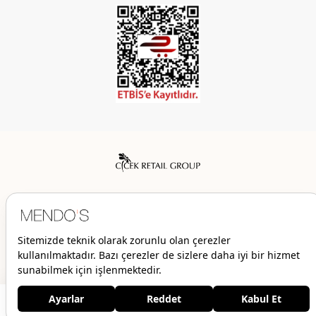
Mendo’s bir Çiçek İç Giyim Tic. ve San. A.Ş. markasıdır.
© 2026 Mendo’s | Her hakkı saklıdır.
298,00 TL
119,00 TL