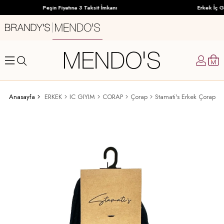
Peşin Fiyatına 3 Taksit İmkanı
Erkek İç Gi
Anasayfa
ERKEK
IC GIYIM
CORAP
Çorap
Stamati's Erkek Çorap