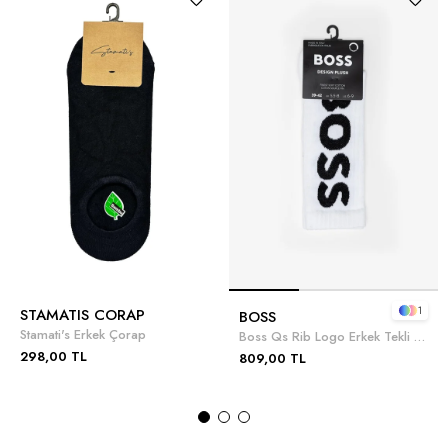
1
STAMATIS CORAP
BOSS
Stamati's Erkek Çorap
Boss Qs Rib Logo Erkek Tekli Çorap
298,00 TL
809,00 TL