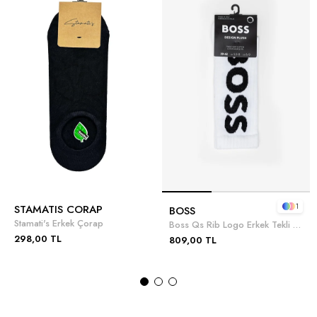
1
STAMATIS CORAP
BOSS
Stamati's Erkek Çorap
Boss Qs Rib Logo Erkek Tekli Çorap
298,00 TL
809,00 TL