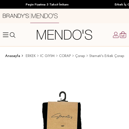
Peşin Fiyatına 3 Taksit İmkanı
Erkek İç G
Anasayfa
ERKEK
IC GIYIM
CORAP
Çorap
Stamati's Erkek Çorap