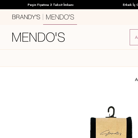
Peşin Fiyatına 3 Taksit İmkanı
Erkek İç Giy
A