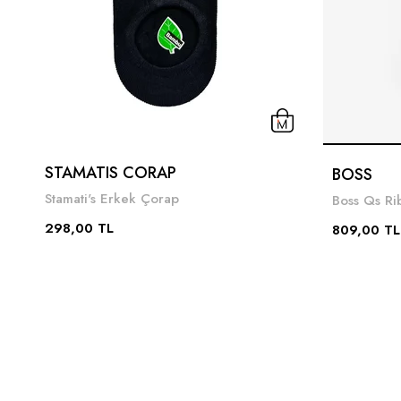
STAMATIS CORAP
BOSS
Stamati's Erkek Çorap
Boss Qs Ri
298,00 TL
809,00 TL