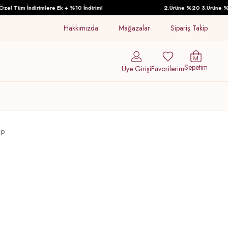
l Tüm İndirimlere Ek + %10 İndirim!
2.Ürüne %20 3.Ürüne %30 İ
Hakkımızda
Mağazalar
Sipariş Takip
Sepetim
Üye Girişi
Favorilerim
ap