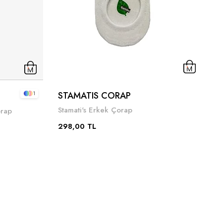
STAMATIS CORAP
C
1
Stamati's Erkek Çorap
C
orap
298,00 TL