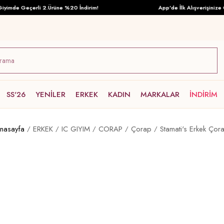
imde Geçerli 2.Ürüne %20 İndirim!
App'de İlk Alışverişinize Öze
SS'26
YENİLER
ERKEK
KADIN
MARKALAR
İNDİRİM
nasayfa
ERKEK
IC GIYIM
CORAP
Çorap
Stamati's Erkek Çor