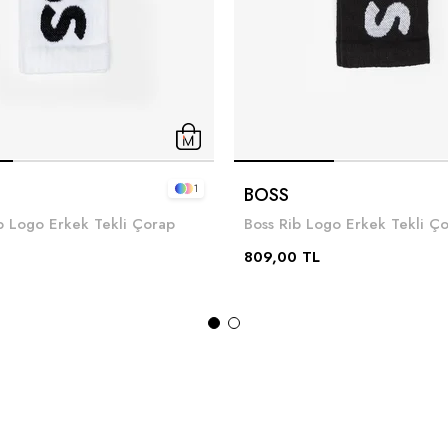
1
BOSS
b Logo Erkek Tekli Çorap
Boss Rib Logo Erkek Tekli Ç
809,00 TL