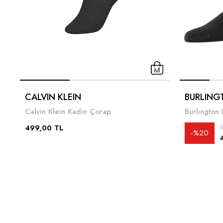
CALVIN KLEIN
BURLING
Calvin Klein Kadın Çorap
Burlington
499,00 TL
5
%20