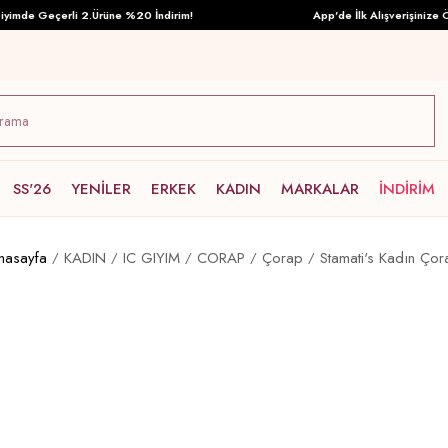
imde Geçerli 2.Ürüne %20 İndirim!
App'de İlk Alışverişinize Öze
SS'26
YENİLER
ERKEK
KADIN
MARKALAR
İNDİRİM
nasayfa
KADIN
IC GIYIM
CORAP
Çorap
Stamati's Kadın Çor