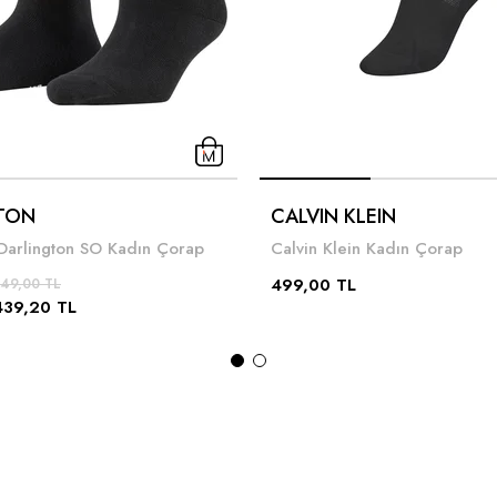
TON
CALVIN KLEIN
 Darlington SO Kadın Çorap
Calvin Klein Kadın Çorap
499,00 TL
49,00 TL
439,20 TL