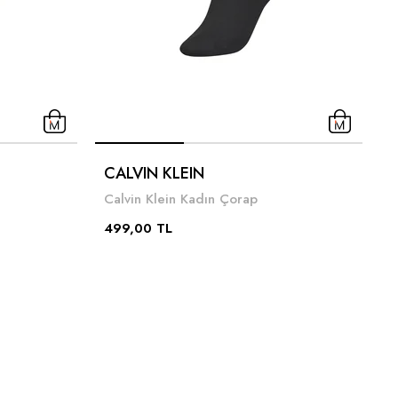
C
CALVIN KLEIN
C
Calvin Klein Kadın Çorap
4
499,00 TL