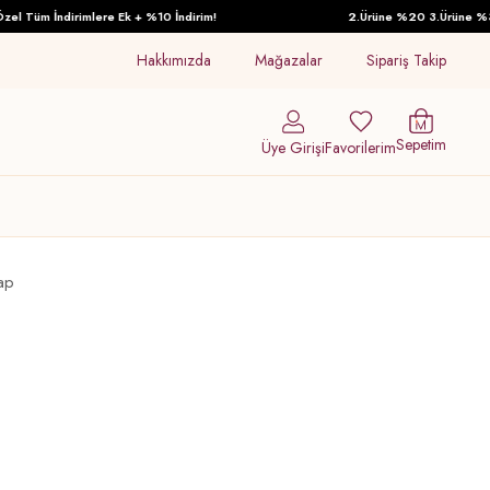
l Tüm İndirimlere Ek + %10 İndirim!
2.Ürüne %20 3.Ürüne %30 İ
Hakkımızda
Mağazalar
Sipariş Takip
Sepetim
Üye Girişi
Favorilerim
ap