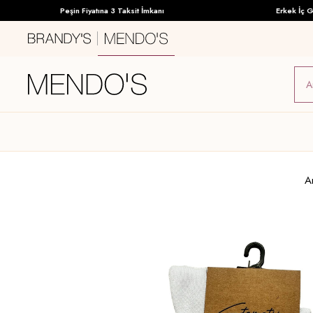
Peşin Fiyatına 3 Taksit İmkanı
Erkek İç Giy
A