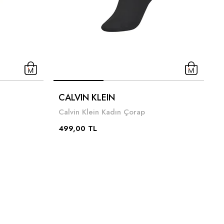
C
CALVIN KLEIN
C
Calvin Klein Kadın Çorap
4
499,00 TL