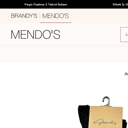
Peşin Fiyatına 3 Taksit İmkanı
Erkek İç Giyi
A