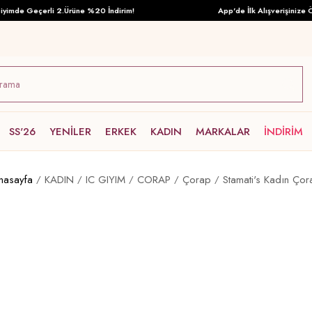
mde Geçerli 2.Ürüne %20 İndirim!
App'de İlk Alışverişinize Öze
SS'26
YENİLER
ERKEK
KADIN
MARKALAR
İNDİRİM
nasayfa
KADIN
IC GIYIM
CORAP
Çorap
Stamati's Kadın Çor