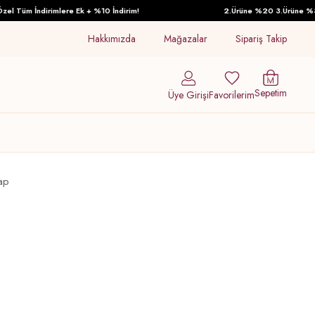
l Tüm İndirimlere Ek + %10 İndirim!
2.Ürüne %20 3.Ürüne %30 İ
Hakkımızda
Mağazalar
Sipariş Takip
Sepetim
Üye Girişi
Favorilerim
ap