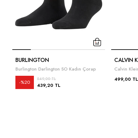
BURLINGTON
CALVIN K
Burlington Darlington SO Kadın Çorap
Calvin Kle
499,00 TL
549,00 TL
%20
439,20 TL