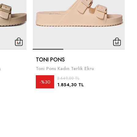
M
TONI PONS
ş
Toni Pons Kadın Terlik Ekru
4
2.649,00 TL
%30
1.854,30 TL