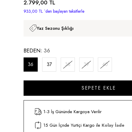
2.799,00 TL
933,00 TL
`den başlayan taksitlerle
Yaz Sezonu Şıklığı
BEDEN
36
36
37
38
39
40
1-3 İş Gününde Kargoya Verilir
15 Gün İçnde Yurtiçi Kargo ile
Kolay İade