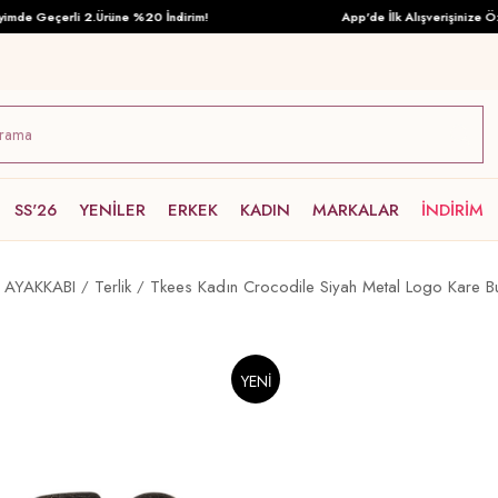
e Geçerli 2.Ürüne %20 İndirim!
App'de İlk Alışverişinize Özel 
SS'26
YENİLER
ERKEK
KADIN
MARKALAR
İNDİRİM
AYAKKABI
Terlik
Tkees Kadın Crocodile Siyah Metal Logo Kare Bur
YENI
ÜRÜN