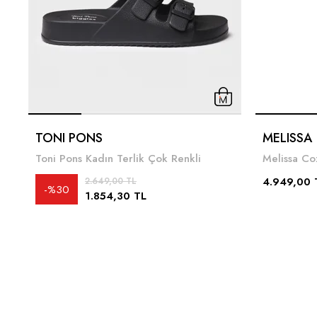
TONI PONS
MELISSA
Toni Pons Kadın Terlik Çok Renkli
4.949,00 
2.649,00 TL
%30
1.854,30 TL