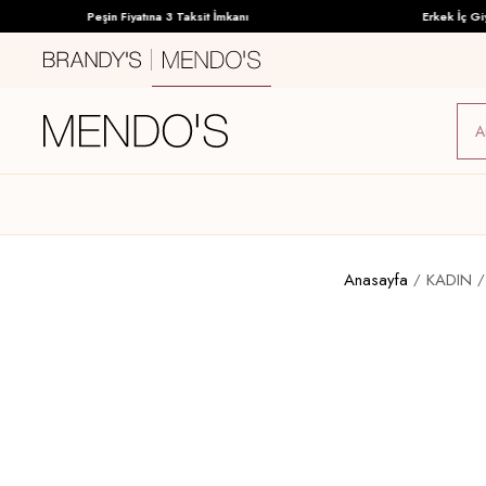
Peşin Fiyatına 3 Taksit İmkanı
Erkek İç Giyimd
Anasayfa
KADIN