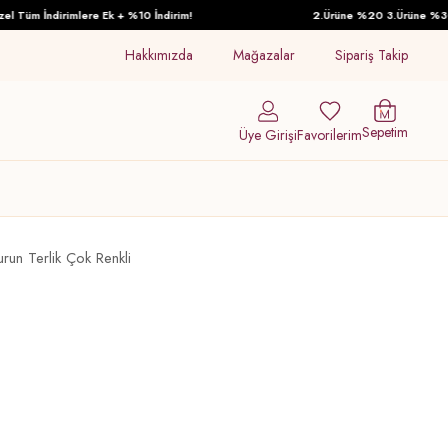
Tüm İndirimlere Ek + %10 İndirim!
2.Ürüne %20 3.Ürüne %30 İnd
Hakkımızda
Mağazalar
Sipariş Takip
Sepetim
Üye Girişi
Favorilerim
un Terlik Çok Renkli