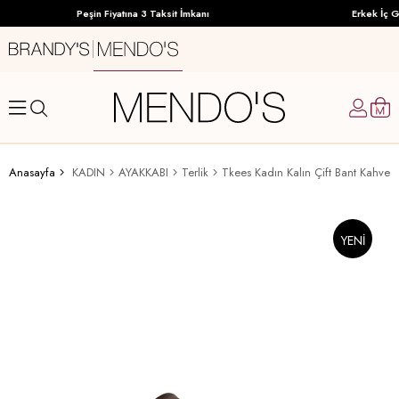
Peşin Fiyatına 3 Taksit İmkanı
Erkek İç G
Anasayfa
KADIN
AYAKKABI
Terlik
YENI
ÜRÜN