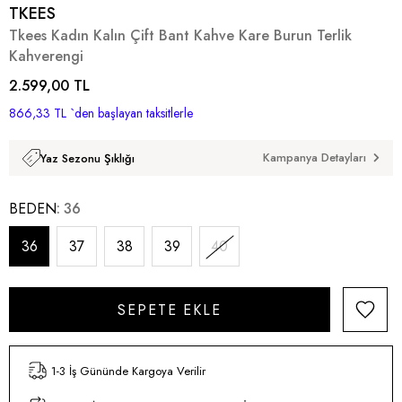
TKEES
Tkees Kadın Kalın Çift Bant Kahve Kare Burun Terlik
Kahverengi
2.599,00 TL
866,33 TL
`den başlayan taksitlerle
Kampanya Detayları
Yaz Sezonu Şıklığı
BEDEN
36
36
37
38
39
40
1-3 İş Gününde Kargoya Verilir