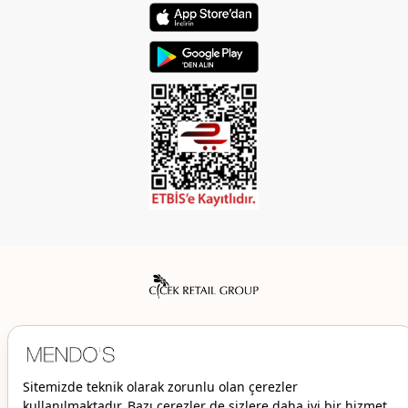
Mendo’s bir Çiçek İç Giyim Tic. ve San. A.Ş. markasıdır.
© 2026 Mendo’s | Her hakkı saklıdır.