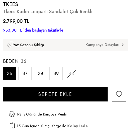
TKEES
Tkees Kadın LeoparIı Sandalet Çok Renkli
2.799,00 TL
933,00 TL
`den başlayan taksitlerle
Kampanya Detayları
Yaz Sezonu Şıklığı
BEDEN
36
36
37
38
39
40
1-3 İş Gününde Kargoya Verilir
15 Gün İçnde Yurtiçi Kargo ile
Kolay İade