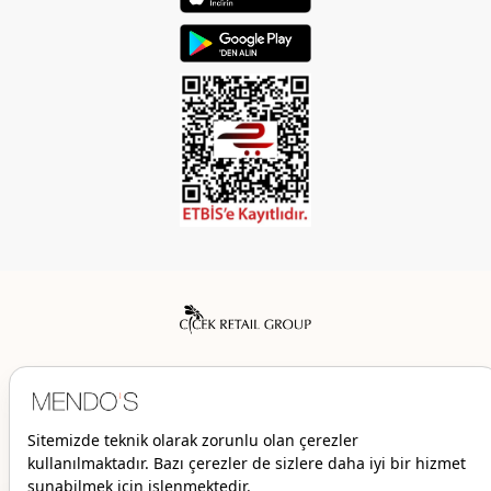
Mendo’s bir Çiçek İç Giyim Tic. ve San. A.Ş. markasıdır.
© 2026 Mendo’s | Her hakkı saklıdır.