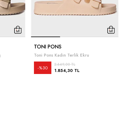
M
TONI PONS
ş
Toni Pons Kadın Terlik Ekru
4
2.649,00 TL
%30
1.854,30 TL