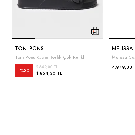
TONI PONS
MELISSA
Toni Pons Kadın Terlik Çok Renkli
4.949,00 
2.649,00 TL
%30
1.854,30 TL