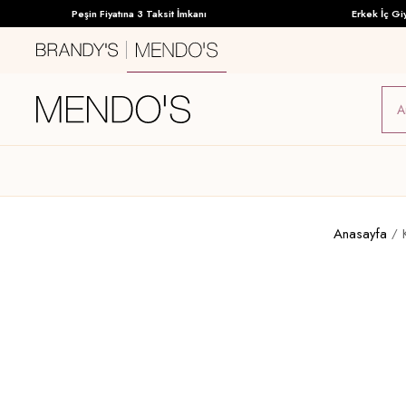
Peşin Fiyatına 3 Taksit İmkanı
Erkek İç Giyimd
Anasayfa