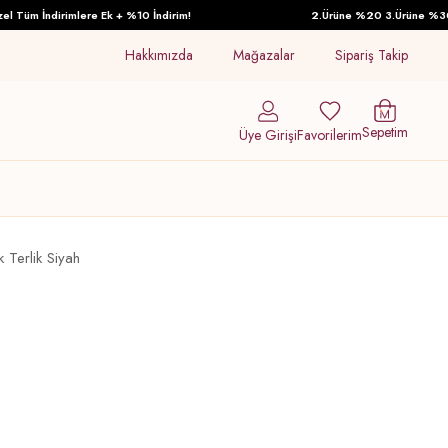
Tüm İndirimlere Ek + %10 İndirim!
2.Ürüne %20 3.Ürüne %30 İnd
Hakkımızda
Mağazalar
Sipariş Takip
Sepetim
Üye Girişi
Favorilerim
 Terlik Siyah