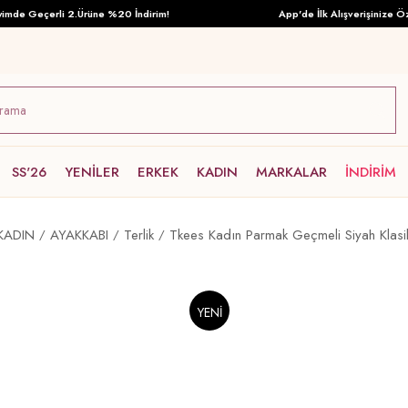
e Geçerli 2.Ürüne %20 İndirim!
App'de İlk Alışverişinize Özel 
SS'26
YENİLER
ERKEK
KADIN
MARKALAR
İNDİRİM
KADIN
AYAKKABI
Terlik
Tkees Kadın Parmak Geçmeli Siyah Klasik
YENI
ÜRÜN