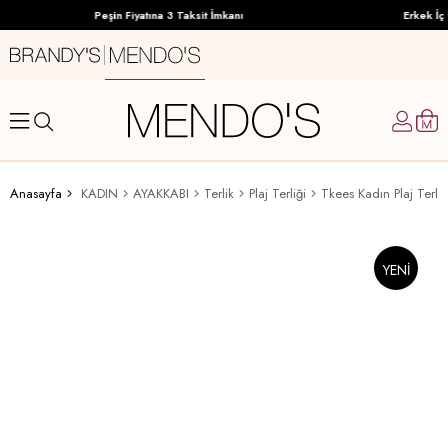
Peşin Fiyatına 3 Taksit İmkanı
Erkek İç 
Anasayfa
KADIN
AYAKKABI
Terlik
Plaj Terliği
Tkees Kadın Plaj Terliğ
YENI
ÜRÜN