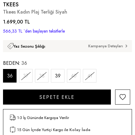
TKEES
Tkees Kadın Plaj Terliği Siyah
1.699,00 TL
566,33 TL
`den başlayan taksitlerle
Kampanya Detayları
Yaz Sezonu Şıklığı
BEDEN
36
36
37
38
39
40
41
1-3 İş Gününde Kargoya Verilir
15 Gün İçnde Yurtiçi Kargo ile
Kolay İade