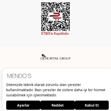
Mendo’s bir Çiçek İç Giyim Tic. ve San. A.Ş. markasıdır.
© 2026 Mendo’s | Her hakkı saklıdır.
1.699,00 TL