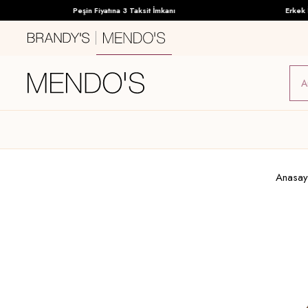
Peşin Fiyatına 3 Taksit İmkanı
Erkek İç G
Anasay