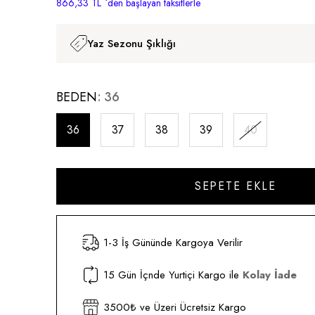
866,33 TL
`den başlayan taksitlerle
Yaz Sezonu Şıklığı
BEDEN
36
36
37
38
39
40
1-3 İş Gününde Kargoya Verilir
15 Gün İçnde Yurtiçi Kargo ile
Kolay İade
3500₺ ve Üzeri Ücretsiz Kargo