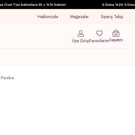
Özel Tüm İndirimlere Ek + %10 İndirim!
2.Ürüne %20 3.Ürüne %3
Hakkımızda
Mağazalar
Sipariş Takip
Sepetim
Üye Girişi
Favorilerim
k Pembe