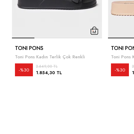
TONI PONS
TONI PO
Toni Pons Kadın Terlik Çok Renkli
Toni Pons 
2.649,00 TL
2
%30
%30
1.854,30 TL