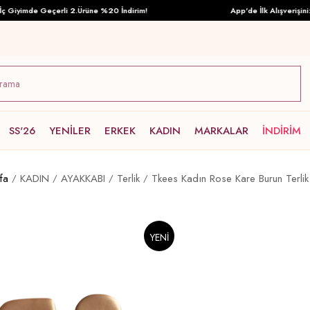
iyimde Geçerli 2.Ürüne %20 İndirim!
App'de İlk Alışverişinize 
SS'26
YENİLER
ERKEK
KADIN
MARKALAR
İNDİRİM
fa
KADIN
AYAKKABI
Terlik
Tkees Kadın Rose Kare Burun Terli
YENI
ÜRÜN