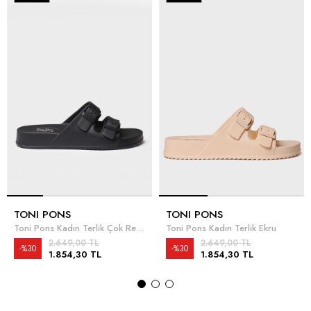
TONI PONS
TONI PONS
Toni Pons Kadın Terlik Çok Renkli
Toni Pons Kadın Terlik Ekru
2.649,00 TL
2.649,00 TL
%30
%30
1.854,30 TL
1.854,30 TL