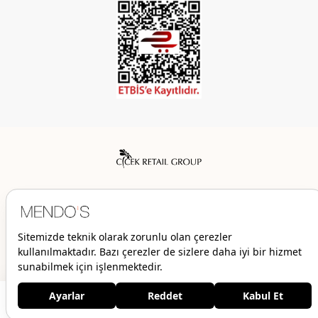
Mendo’s bir Çiçek İç Giyim Tic. ve San. A.Ş. markasıdır.
© 2026 Mendo’s | Her hakkı saklıdır.
2.799,00 TL
Ürün stoklarımızda kalmamıştır.