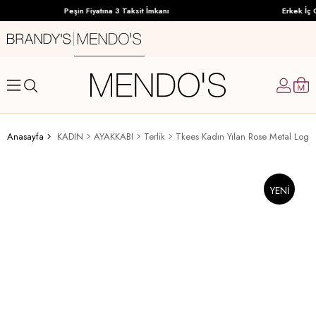
Peşin Fiyatına 3 Taksit İmkanı
Erkek İç G
Anasayfa
KADIN
AYAKKABI
Terlik
YENI
ÜRÜN