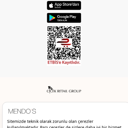
Mendo’s bir Çiçek İç Giyim Tic. ve San. A.Ş. markasıdır.
© 2026 Mendo’s | Her hakkı saklıdır.