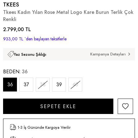
TKEES
Tkees Kadın Yılan Rose Metal Logo Kare Burun Terlik Çok
Renkli
2.799,00 TL
933,00 TL
`den başlayan taksitlerle
Kampanya Detayları
Yaz Sezonu Şıklığı
BEDEN
36
36
37
38
39
40
1-3 İş Gününde Kargoya Verilir