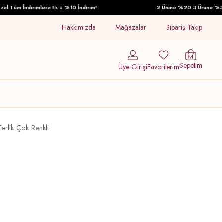
 Tüm İndirimlere Ek + %10 İndirim!
2.Ürüne %20 3.Ürüne %30 İn
Hakkımızda
Mağazalar
Sipariş Takip
Sepetim
Üye Girişi
Favorilerim
erlik Çok Renkli