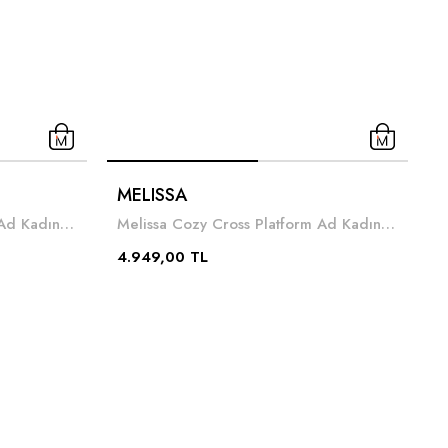
MELISSA
T
Melissa Cozy Cross Platform Ad Kadın Terlik
Melissa Cozy Cross Platform Ad Kadın Terlik
2
4.949,00 TL