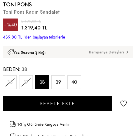
TONI PONS
Toni Pons Kadın Sandalet
2.199,00 TL
%
40
1.319,40 TL
439,80 TL
İndirim
`den başlayan taksitlerle
Kampanya Detayları
Yaz Sezonu Şıklığı
BEDEN
38
36
37
38
39
40
1-3 İş Gününde Kargoya Verilir