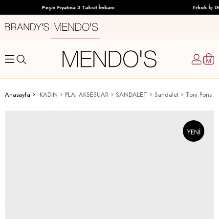
Peşin Fiyatına 3 Taksit İmkanı
Erkek İç Gi
Anasayfa
KADIN
PLAJ AKSESUAR
SANDALET
Sandalet
Toni Pons K
YENI
ÜRÜN