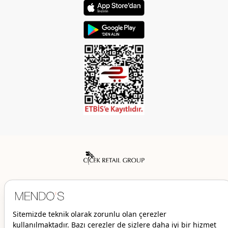
Mendo’s bir Çiçek İç Giyim Tic. ve San. A.Ş. markasıdır.
© 2026 Mendo’s | Her hakkı saklıdır.