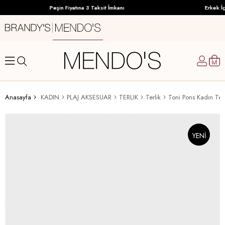
Peşin Fiyatına 3 Taksit İmkanı
Erkek İç
Anasayfa
KADIN
PLAJ AKSESUAR
TERLIK
Terlik
Toni Pons Kadın Terl
YENI
ÜRÜN