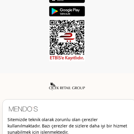
Mendo’s bir Çiçek İç Giyim Tic. ve San. A.Ş. markasıdır.
© 2026 Mendo’s | Her hakkı saklıdır.