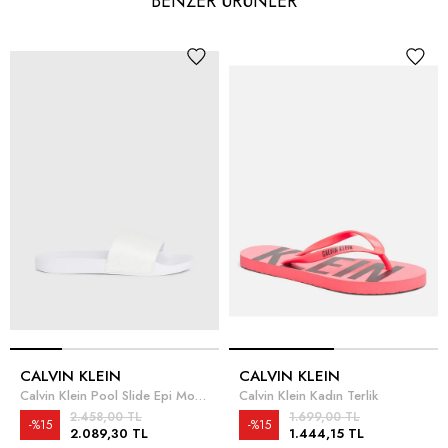
BENZER ÜRÜNLER
CALVIN KLEIN
CALVIN KLEIN
Calvin Klein Pool Slide Epi Mono Kadın Terlik
Calvin Klein Kadın Terlik
2.458,00 TL
1.699,00 TL
%15
%15
2.089,30 TL
1.444,15 TL