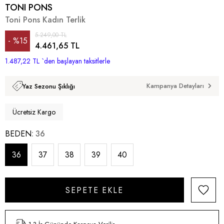
TONI PONS
Toni Pons Kadın Terlik
5.249,00 TL
%
15
4.461,65 TL
1.487,22 TL
İndirim
`den başlayan taksitlerle
Kampanya Detayları
Yaz Sezonu Şıklığı
Ücretsiz Kargo
BEDEN
36
36
37
38
39
40