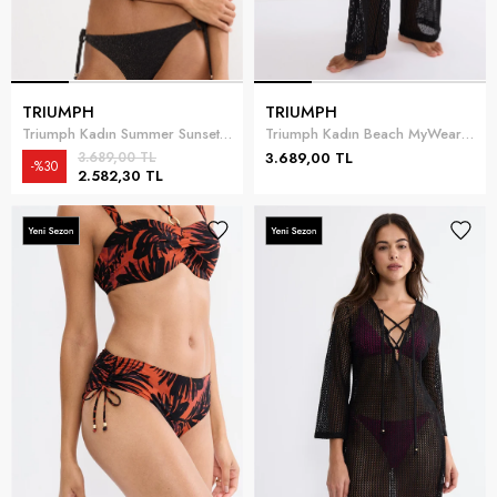
TRIUMPH
TRIUMPH
Triumph Kadın Summer Sunset N Bikini Üstü Siyah
Triumph Kadın Beach MyWear Crochet Trousers Plaj Pantolonu Siyah
3.689,00 TL
3.689,00 TL
%30
2.582,30 TL