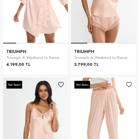
TRIUMPH
TRIUMPH
Triumph A Weekend to Remember Robe Kadın Sabahlık
Triumph A Weekend to Remember PSW Kadın Pijama Takımı
4.199,00 TL
3.799,00 TL