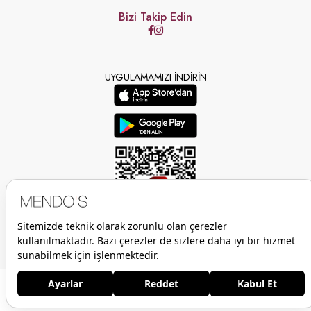
Bizi Takip Edin
UYGULAMAMIZI İNDİRİN
Anasayfa
Favorilerim
Sepetim
Üye Girişi