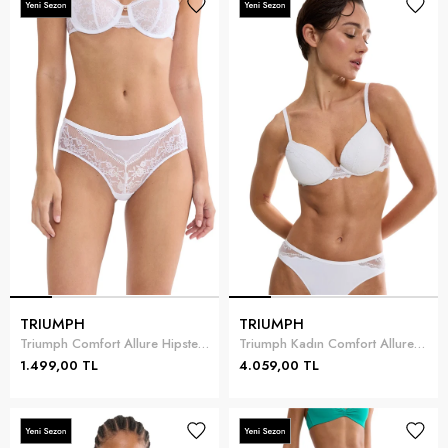
TRIUMPH
TRIUMPH
Triumph Comfort Allure Hipster Kadın Külot Beyaz
Triumph Kadın Comfort Allure WHP Sütyen Beyaz
1.499,00 TL
4.059,00 TL