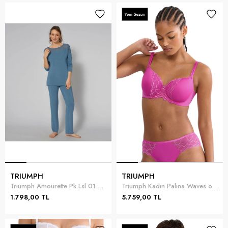
TRIUMPH
TRIUMPH
Triumph Amourette Pk Lsl 01 Pijama Takımı
Triumph Kadın Palina Waves of Glow WP Sütyen Mürdüm
1.798,00 TL
5.759,00 TL