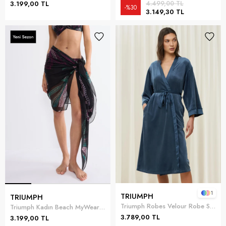
3.199,00 TL
4.499,00 TL
%30
3.149,30 TL
1
TRIUMPH
TRIUMPH
Triumph Robes Velour Robe Sabahlık
Triumph Kadın Beach MyWear Pareo Pareo Siyah
3.789,00 TL
3.199,00 TL