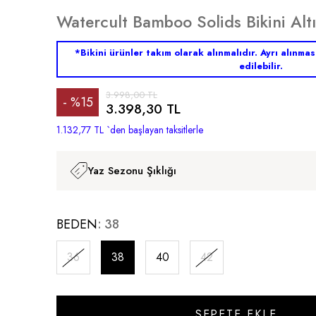
Watercult Bamboo Solids Bikini Altı
*Bikini ürünler takım olarak alınmalıdır. Ayrı alınma
edilebilir.
3.998,00 TL
%
15
3.398,30 TL
İndirim
1.132,77 TL
`den başlayan taksitlerle
Yaz Sezonu Şıklığı
BEDEN
38
36
38
40
42