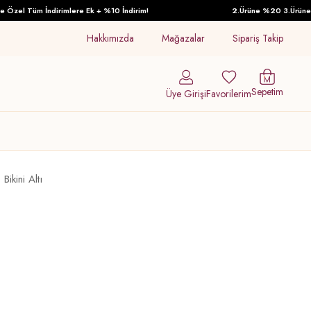
zel Tüm İndirimlere Ek + %10 İndirim!
2.Ürüne %20 3.Ürüne %30
Hakkımızda
Mağazalar
Sipariş Takip
Sepetim
Üye Girişi
Favorilerim
ikini Altı