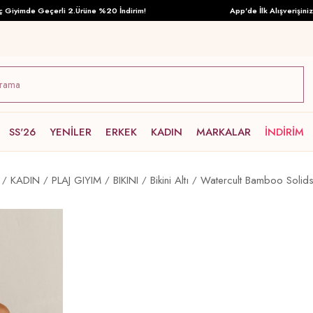
yimde Geçerli 2.Ürüne %20 İndirim!
App'de İlk Alışverişinize Ö
SS'26
YENİLER
ERKEK
KADIN
MARKALAR
İNDİRİM
KADIN
PLAJ GIYIM
BIKINI
Bikini Altı
Watercult Bamboo Solids B