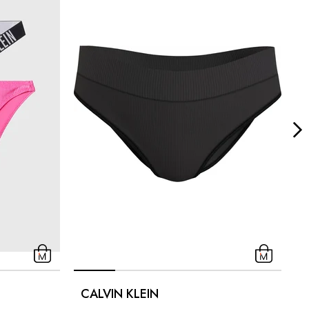
C
CALVIN KLEIN