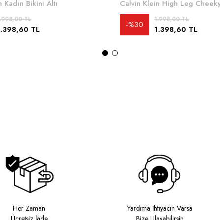
n Kadın Bikini Altı
.998,00 TL
1.998,00 TL
%30
1.398,60 TL
1.398,60 TL
Her Zaman
Yardıma İhtiyacın Varsa
Ücretsiz İade
Bize Ulaşabilirsin