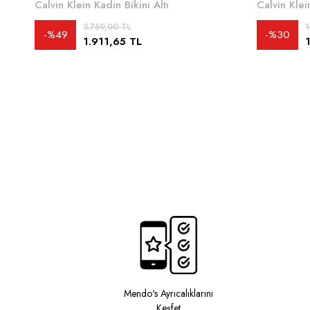
Calvin Klein Kadın Bikini Altı
Calvin Klei
3.759,00 TL
1
%49
%30
1.911,65 TL
Mendo's Ayrıcalıklarını
Keşfet