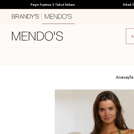
Peşin Fiyatına 3 Taksit İmkanı
Erkek İç Gi
Anasayfa