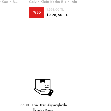
Calvin Klein High Leg Cheeky Kadın Bikini Altı
Calvin Klein Kadın Bikini Altı
1.998,00 TL
%30
1.398,60 TL
3500 TL ve Üzeri Alışverişlerde
Ücretsiz Kargo