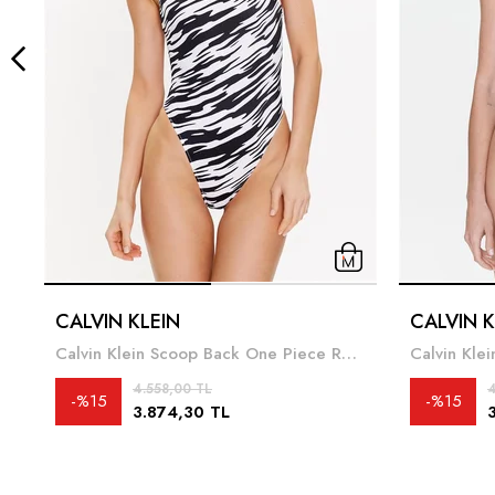
CALVIN KLEIN
CALVIN K
Calvin Klein Scoop Back One Piece Rp Print Kadın Mayo
4.558,00 TL
4
%15
%15
3.874,30 TL