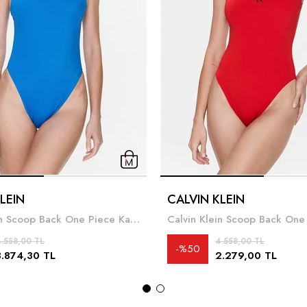
LEIN
CALVIN KLEIN
Calvin Klein Scoop Back One Piece Kadın Mayo
.558,00 TL
4.558,00 TL
%50
3.874,30 TL
2.279,00 TL