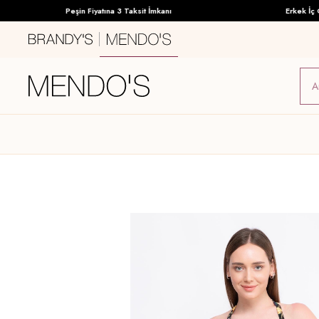
Peşin Fiyatına 3 Taksit İmkanı
Erkek İç Giy