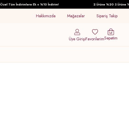
l Tüm İndirimlere Ek + %10 İndirim!
2.Ürüne %20 3.Ürüne %30 İ
Hakkımızda
Mağazalar
Sipariş Takip
Sepetim
Üye Girişi
Favorilerim