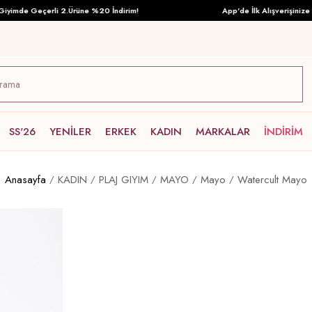
imde Geçerli 2.Ürüne %20 İndirim!
App'de İlk Alışverişinize Öze
SS'26
YENİLER
ERKEK
KADIN
MARKALAR
İNDİRİM
Anasayfa
KADIN
PLAJ GIYIM
MAYO
Mayo
Watercult Mayo