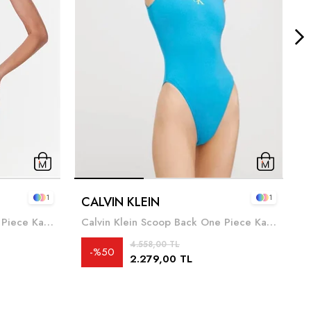
1
1
CALVIN KLEIN
A
Calvin Klein Scoop Back One Piece Kadın Mayo
Calvin Klein Scoop Back One Piece Kadın Mayo
4
4.558,00 TL
%50
2.279,00 TL