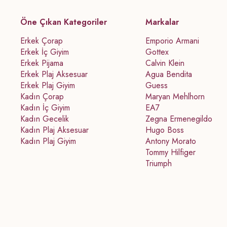
Öne Çıkan Kategoriler
Markalar
Erkek Çorap
Emporio Armani
Erkek İç Giyim
Gottex
Erkek Pijama
Calvin Klein
Erkek Plaj Aksesuar
Agua Bendita
Erkek Plaj Giyim
Guess
Kadın Çorap
Maryan Mehlhorn
Kadın İç Giyim
EA7
Kadın Gecelik
Zegna Ermenegildo
Kadın Plaj Aksesuar
Hugo Boss
Kadın Plaj Giyim
Antony Morato
Tommy Hilfiger
Triumph