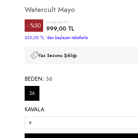
Watercult Mayo
1.998,00 TL
%
50
999,00 TL
İndirim
333,00 TL
`den başlayan taksitlerle
Yaz Sezonu Şıklığı
BEDEN
36
36
KAVALA