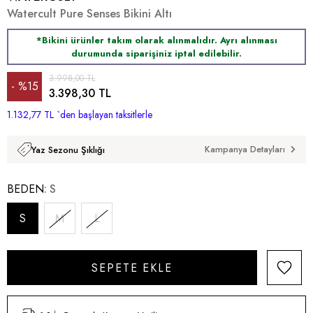
Watercult Pure Senses Bikini Altı
*Bikini ürünler takım olarak alınmalıdır. Ayrı alınması
durumunda siparişiniz iptal edilebilir.
3.998,00 TL
%
15
3.398,30 TL
1.132,77 TL
İndirim
`den başlayan taksitlerle
Kampanya Detayları
Yaz Sezonu Şıklığı
BEDEN
S
S
M
L