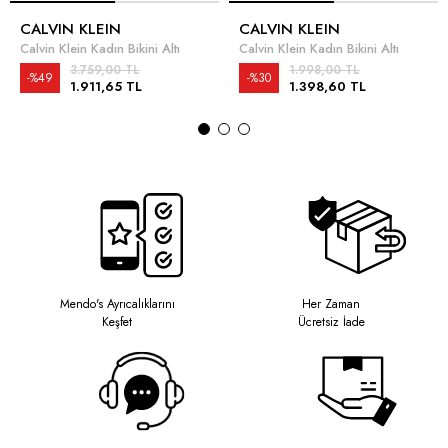
CALVIN KLEIN
CALVIN KLEIN
Calvin Klein Kadın Bikini Altı
Calvin Klein Kadın Bikini Altı
3.759,00 TL
1.998,00 TL
%49
%30
1.911,65 TL
1.398,60 TL
Mendo's Ayrıcalıklarını
Her Zaman
Keşfet
Ücretsiz İade