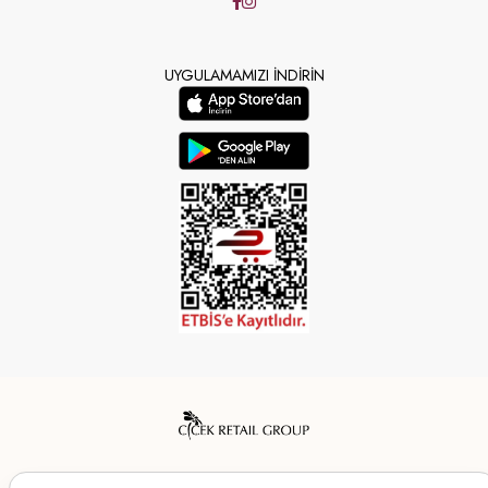
UYGULAMAMIZI İNDİRİN
Mendo’s bir Çiçek İç Giyim Tic. ve San. A.Ş. markasıdır.