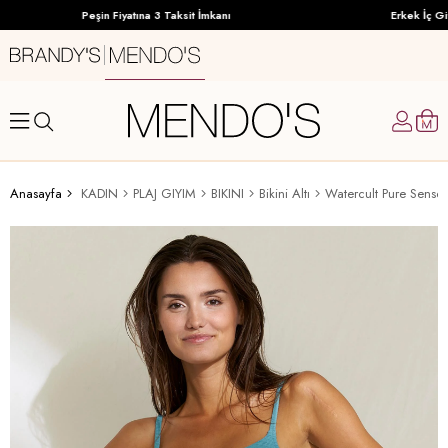
Peşin Fiyatına 3 Taksit İmkanı
Erkek İç Giy
Anasayfa
KADIN
PLAJ GIYIM
BIKINI
Bikini Altı
Watercult Pure Senses 