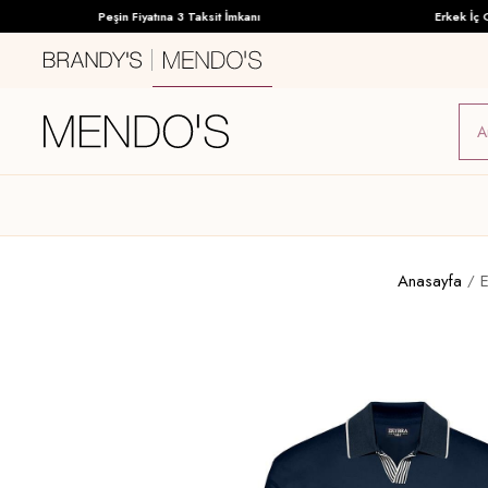
Peşin Fiyatına 3 Taksit İmkanı
Erkek İç Giy
Anasayfa