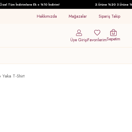
l Tüm İndirimlere Ek + %10 İndirim!
2.Ürüne %20 3.Ürüne %30 
Hakkımızda
Mağazalar
Sipariş Takip
Sepetim
Üye Girişi
Favorilerim
 Yaka T-Shirt