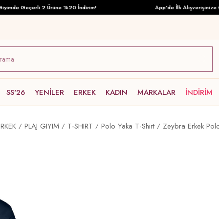
imde Geçerli 2.Ürüne %20 İndirim!
App'de İlk Alışverişinize Öze
SS'26
YENİLER
ERKEK
KADIN
MARKALAR
İNDİRİM
ERKEK
PLAJ GIYIM
T-SHIRT
Polo Yaka T-Shirt
Zeybra Erkek Polo