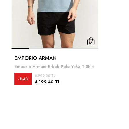
EMPORIO ARMANI
Emporio Armani Erkek Polo Yaka T-Shirt
6.999,00 TL
%40
4.199,40 TL