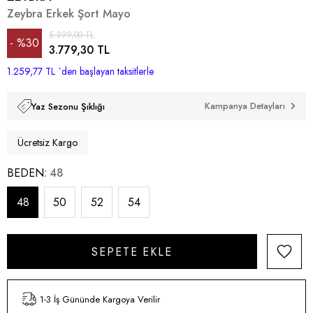
Zeybra Erkek Şort Mayo
5.399,00 TL
%
30
3.779,30 TL
1.259,77 TL
İndirim
`den başlayan taksitlerle
Kampanya Detayları
Yaz Sezonu Şıklığı
Ücretsiz Kargo
BEDEN
48
48
50
52
54
1-3 İş Gününde Kargoya Verilir