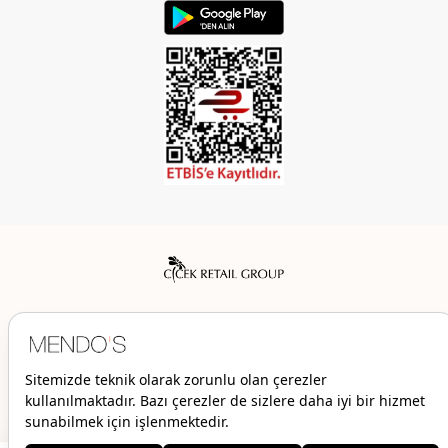
Mendo’s bir Çiçek İç Giyim Tic. ve San. A.Ş. markasıdır.
© 2026 Mendo’s | Her hakkı saklıdır.